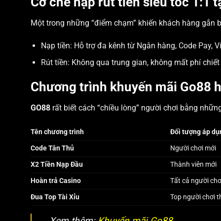
Cơ chế nạp rút tiền siêu tốc 1:1 
Một trong những “điểm chạm” khiến khách hàng gắn 
Nạp tiền:
Hỗ trợ đa kênh từ Ngân hàng, Code Pay, Ví
Rút tiền:
Không qua trung gian, không mất phí chiết k
Chương trình khuyến mãi Go88 h
GO88
rất biết cách “chiều lòng” người chơi bằng nhữn
Tên chương trình
Đối tượng áp dụ
Code Tân Thủ
Người chơi mới
X2 Tiền Nạp Đầu
Thành viên mới
Hoàn trả Casino
Tất cả người chơ
Đua Top Tài Xỉu
Top người chơi 
Xem thêm:
Khuyến mãi Go88