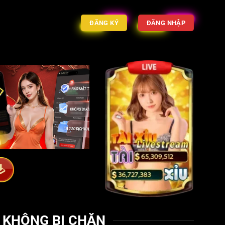
ĐĂNG KÝ
ĐĂNG NHẬP
N KHÔNG BỊ CHẶN