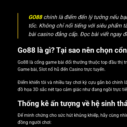
GO88
chính là điểm đến lý tưởng nếu bạ
tốc. Không chỉ nổi tiếng với siêu phẩm t
bài casino đẳng cấp. Đọc bài viết ngay đ
Go88 là gì? Tại sao nên chọn cổ
Go88 là cổng game bài đổi thưởng thuộc top đầu thị tr
Game bài, Slot nổ hũ đến Casino trực tuyến.
Điểm khiến tôi và nhiều tay chơi kỳ cựu gắn bó chính 
đồ họa 3D sắc nét tạo cảm giác như đang ngồi trực tiế
Thống kê ấn tượng về hệ sinh th
Để minh chứng cho sức hút khủng khiếp, hãy cùng nhì
đồng người chơi: