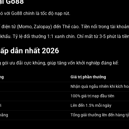
tại Go88
bó với
Go88
chính là tốc độ nạp rút.
 điện tử (Momo, Zalopay) đến Thẻ cào. Tiền nổi trong tài khoả
hấu. Tỷ lệ đổi thưởng 1:1 xanh chín. Chỉ mất từ 3-5 phút là tiền
ấp dẫn nhất 2026
g gói ưu đãi cực khủng, giúp tăng vốn khởi nghiệp đáng kể:
ng
Giá trị phần thưởng
Nhận quà ngẫu nhiên khi kích ho
100% giá trị nạp đầu tiên
i
Lên đến 1.5% mỗi ngày
thắng
Tổng giải thưởng lên đến hàng t