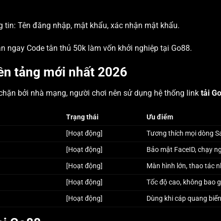
 tin: Tên đăng nhập, mật khẩu, xác nhận mật khẩu.
hận ngay
Code tân thủ 50k
làm vốn khởi nghiệp tại
Go88
.
nền tảng mới nhất 2026
ị chặn bởi nhà mạng, người chơi nên sử dụng hệ thống link
tải G
Trạng thái
Ưu điểm
[Hoạt động]
Tương thích mọi dòng S
[Hoạt động]
Bảo mật FaceID, chạy n
[Hoạt động]
Màn hình lớn, thao tác n
[Hoạt động]
Tốc độ cao, không bao g
[Hoạt động]
Dùng khi cáp quang biển