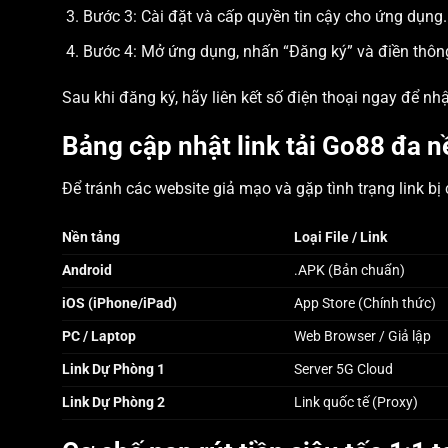
Bước 3:
Cài đặt và cấp quyền tin cậy cho ứng dụng.
Bước 4:
Mở ứng dụng, nhấn “Đăng ký” và điền thông
Sau khi đăng ký, hãy liên kết số điện thoại ngay để n
Bảng cập nhật link tải Go88 đa 
Để tránh các website giả mạo và gặp tình trạng link b
Nền tảng
Loại File / Link
Android
.APK (Bản chuẩn)
iOS (iPhone/iPad)
App Store (Chính thức)
PC / Laptop
Web Browser / Giả lập
Link Dự Phòng 1
Server 5G Cloud
Link Dự Phòng 2
Link quốc tế (Proxy)